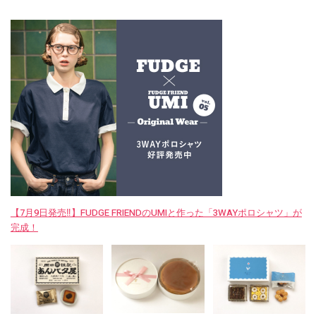
【7月9日発売‼︎】FUDGE FRIENDのUMIと作った「3WAYポロシャツ」が
完成！