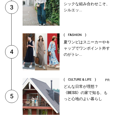
シックな組み合わせこそ、
3
シルエッ...
( FASHION )
夏ワンピはスニーカーやキ
ャップでワンポイント外す
4
のがトレ...
( CULTURE & LIFE )
どんな日常が理想？
《BESS》の家で知る、も
5
っと心地のよい暮らし