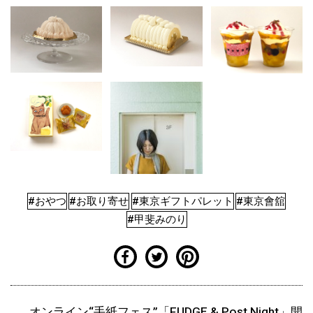
#おやつ
#お取り寄せ
#東京ギフトパレット
#東京會舘
#甲斐みのり
オンライン“手紙フェス”「FUDGE & Post Night」開