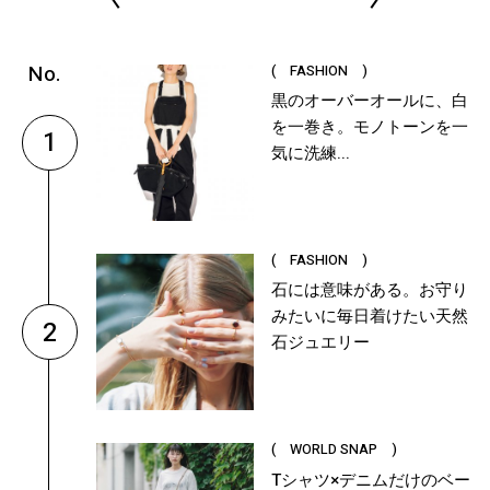
( FASHION )
黒のオーバーオールに、白
を一巻き。モノトーンを一
1
気に洗練...
( FASHION )
石には意味がある。お守り
みたいに毎日着けたい天然
2
石ジュエリー
( WORLD SNAP )
Tシャツ×デニムだけのベー