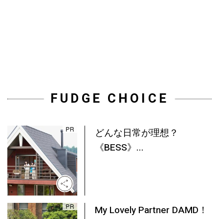
FUDGE CHOICE
どんな日常が理想？
《BESS》...
My Lovely Partner DAMD！