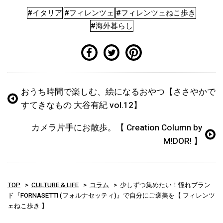
#イタリア
#フィレンツェ
#フィレンツェねこ歩き
#海外暮らし
おうち時間で楽しむ、絵になるおやつ【ささやかで
すてきなもの 大谷有紀 vol.12】
カメラ片手にお散歩。【 Creation Column by
M!DOR! 】
TOP
CULTURE & LIFE
コラム
少しずつ集めたい！憧れブラン
ド『FORNASETTI (フォルナセッティ)』で自分にご褒美を【 フィレンツ
ェねこ歩き 】