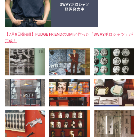
【7月9日発売‼︎】FUDGE FRIENDのUMIと作った「3WAYポロシャツ」が
完成！