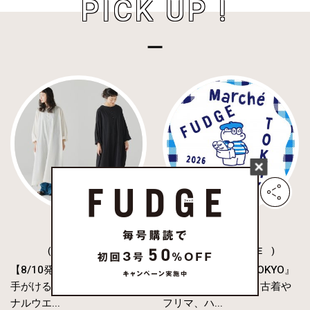
PICK UP !
( FASHION )
( CULTURE & LIFE )
【8/10発売】田中真里奈が
『FUDGE Marché TOKYO』
手がける《ファッジ オリジ
2026年も開催決定！古着や
ナルウエ...
フリマ、ハ...