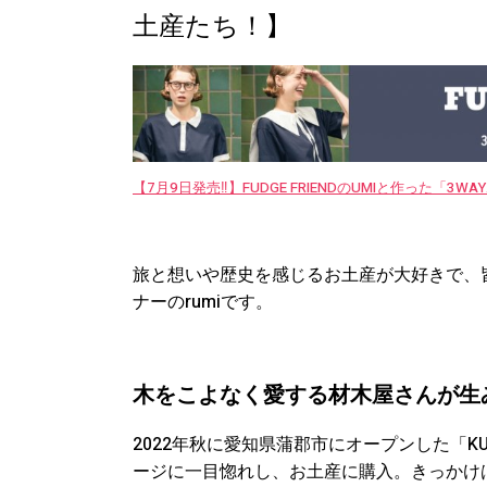
土産たち！】
【7月9日発売‼︎】FUDGE FRIENDのUMIと作った「3
旅と想いや歴史を感じるお土産が大好きで、
ナーのrumiです。
木をこよなく愛する材木屋さんが生み出
2022年秋に愛知県蒲郡市にオープンした「KU
ージに一目惚れし、お土産に購入。きっかけ