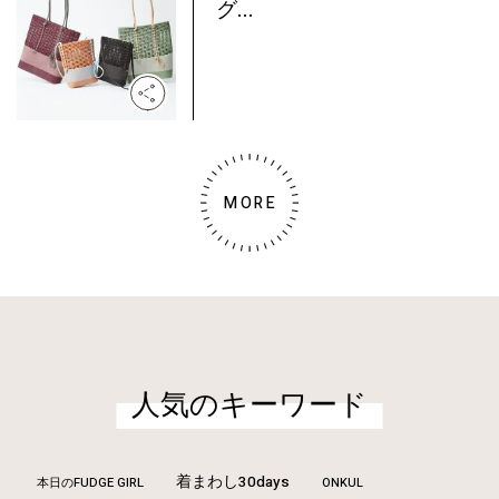
グ...
MORE
人気のキーワード
着まわし30days
本日のFUDGE GIRL
ONKUL