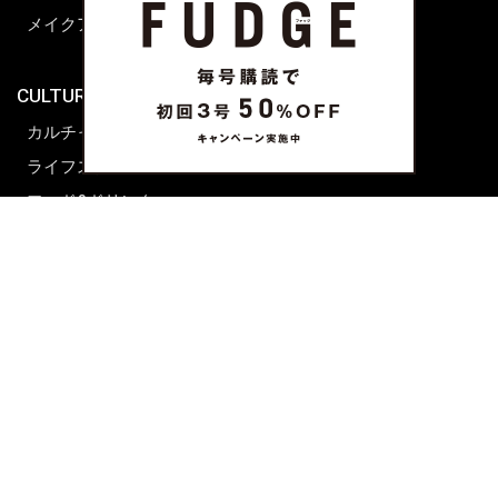
メイクアップティップス
ライフスタイル
海外生活
CULTURE & LIFE
カルチャー
ライフスタイル
フード&ドリンク
コラム
週末アジア
プレイリスト
シネマサロン
前田エマの東京ぐるり
誰かの話
FORTUNE