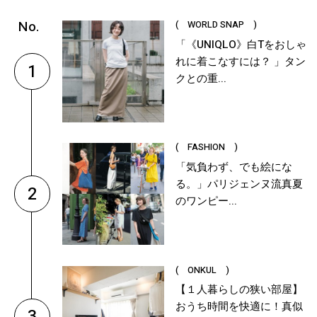
( WORLD SNAP )
「《UNIQLO》白Tをおしゃ
れに着こなすには？ 」タン
1
クとの重...
( FASHION )
「気負わず、でも絵にな
る。」パリジェンヌ流真夏
2
のワンピー...
( ONKUL )
【１人暮らしの狭い部屋】
おうち時間を快適に！真似
3