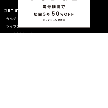
海外生活
CULTURE & LIFE
カルチャー
ライフスタイル
フード&ドリンク
コラム
週末アジア
プレイリスト
シネマサロン
前田エマの東京ぐるり
誰かの話
FORTUNE
PRESENT & EVENT