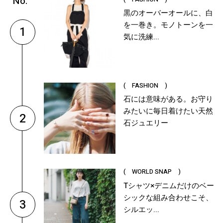
黒のオーバーオールに、白
を一巻き。モノトーンを一
1
気に洗練...
( FASHION )
石には意味がある。お守り
みたいに毎日着けたい天然
2
石ジュエリー
( WORLD SNAP )
Tシャツ×デニムだけのベー
シックな組み合わせこそ、
3
シルエッ...