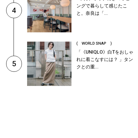
ングで暮らして感じたこ
4
と。奈良は「...
( WORLD SNAP )
「《UNIQLO》白Tをおしゃ
れに着こなすには？ 」タン
5
クとの重...