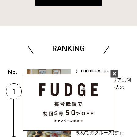
RANKING
( CULTURE & LIFE )
おしゃれなインテリア実例
6選。センスがいい人の
1
「本棚」ディ...
( CULTURE & LIFE )
初めてのクルーズ旅行、