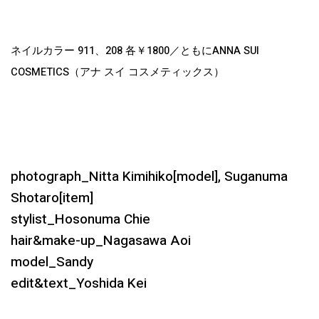
ネイルカラー 911、208 各￥1800／ともにANNA SUI
COSMETICS（アナ スイ コスメティックス）
photograph_Nitta Kimihiko[model], Suganuma
Shotaro[item]
stylist_Hosonuma Chie
hair&make-up_Nagasawa Aoi
model_Sandy
edit&text_Yoshida Kei