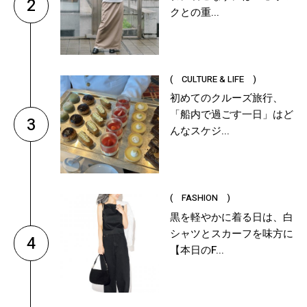
2
クとの重...
( CULTURE & LIFE )
初めてのクルーズ旅行、
「船内で過ごす一日」はど
3
んなスケジ...
( FASHION )
黒を軽やかに着る日は、白
シャツとスカーフを味方に
4
【本日のF...