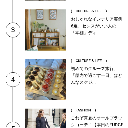
( CULTURE & LIFE )
おしゃれなインテリア実例
6選。センスがいい人の
3
「本棚」ディ...
( CULTURE & LIFE )
初めてのクルーズ旅行、
「船内で過ごす一日」はど
4
んなスケジ...
( FASHION )
これぞ真夏のオールブラッ
クコーデ！【本日のFUDGE