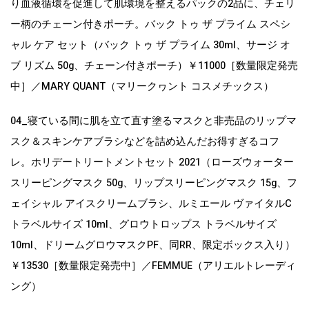
り血液循環を促進して肌環境を整えるパックの2品に、チェリ
ー柄のチェーン付きポーチ。バック トゥ ザ プライム スペシ
ャル ケア セット（バック トゥ ザ プライム 30ml、サージ オ
ブ リズム 50g、チェーン付きポーチ）￥11000［数量限定発売
中］／MARY QUANT（マリークヮント コスメチックス）
04_寝ている間に肌を立て直す塗るマスクと非売品のリップマ
スク＆スキンケアブラシなどを詰め込んだお得すぎるコフ
レ。ホリデートリートメントセット 2021（ローズウォーター
スリーピングマスク 50g、リップスリーピングマスク 15g、フ
ェイシャル アイスクリームブラシ、ルミエール ヴァイタルC
トラベルサイズ 10ml、グロウトロップス トラベルサイズ
10ml、ドリームグロウマスクPF、同RR、限定ボックス入り）
￥13530［数量限定発売中］／FEMMUE（アリエルトレーディ
ング）