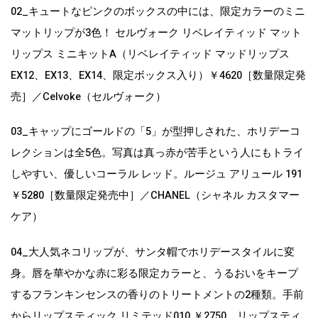
02_キュートなピンクのボックスの中には、限定カラーのミニ
マットリップが3色！ セルヴォーク リベレイティッド マット
リップス ミニキットA（リベレイティッド マッドリップス
EX12、EX13、EX14、限定ボックス入り）￥4620［数量限定発
売］／Celvoke（セルヴォーク）
03_キャップにゴールドの「5」が型押しされた、ホリデーコ
レクションは全5色。写真は真っ赤が苦手という人にもトライ
しやすい、優しいコーラル レッド。ルージュ アリュール 191
￥5280［数量限定発売中］／CHANEL（シャネル カスタマー
ケア）
04_大人気ネコリップが、サンタ帽でホリデースタイルに変
身。唇を華やかな赤に彩る限定カラーと、うるおいをキープ
するフランキンセンスの香りのトリートメントの2種類。手前
からリップスティック リミテッド010 ￥2750、リップスティ