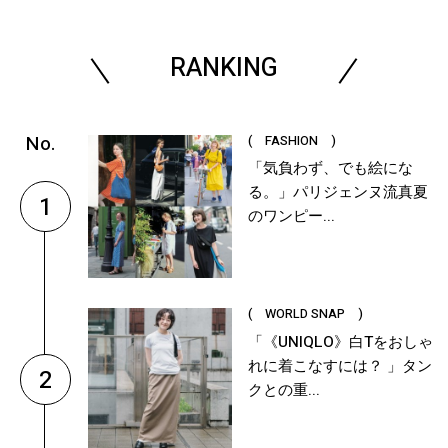
RANKING
( FASHION )
「気負わず、でも絵にな
る。」パリジェンヌ流真夏
1
のワンピー...
( WORLD SNAP )
「《UNIQLO》白Tをおしゃ
れに着こなすには？ 」タン
2
クとの重...