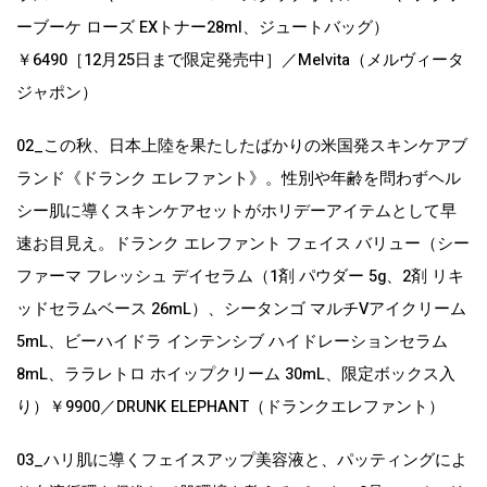
ーブーケ ローズ EXトナー28ml、ジュートバッグ）
￥6490［12月25日まで限定発売中］／Melvita（メルヴィータ
ジャポン）
02_この秋、日本上陸を果たしたばかりの米国発スキンケアブ
ランド《ドランク エレファント》。性別や年齢を問わずヘル
シー肌に導くスキンケアセットがホリデーアイテムとして早
速お目見え。ドランク エレファント フェイス バリュー（シー
ファーマ フレッシュ デイセラム（1剤 パウダー 5g、2剤 リキ
ッドセラムベース 26mL）、シータンゴ マルチVアイクリーム
5mL、ビーハイドラ インテンシブ ハイドレーションセラム
8mL、ララレトロ ホイップクリーム 30mL、限定ボックス入
り）￥9900／DRUNK ELEPHANT（ドランクエレファント）
03_ハリ肌に導くフェイスアップ美容液と、パッティングによ