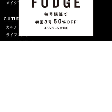
メイクアップティップス
ライフスタイル
海外生活
CULTURE & LIFE
カルチャー
ライフスタイル
フード&ドリンク
コラム
週末アジア
プレイリスト
シネマサロン
前田エマの東京ぐるり
誰かの話
FORTUNE