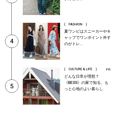
( FASHION )
夏ワンピはスニーカーやキ
ャップでワンポイント外す
4
のがトレ...
( CULTURE & LIFE )
どんな日常が理想？
《BESS》の家で知る、も
5
っと心地のよい暮らし