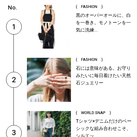
( FASHION )
黒のオーバーオールに、白
を一巻き。モノトーンを一
1
気に洗練...
( FASHION )
石には意味がある。お守り
みたいに毎日着けたい天然
2
石ジュエリー
( WORLD SNAP )
Tシャツ×デニムだけのベー
シックな組み合わせこそ、
3
シルエッ...