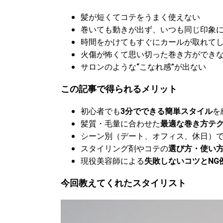
髪が短くてコテをうまく使えない
巻いても動きが出ず、いつも同じ印象
時間をかけてもすぐにカールが取れて
火傷が怖くて思い切った巻き方ができ
サロンのような“こなれ感”が出ない
この記事で得られるメリット
初心者でも
3分でできる簡単スタイル
を
髪質・毛量に合わせた
最適な巻き方テ
シーン別（デート、オフィス、休日）
スタイリング剤やコテの
選び方・使い
現役美容師による
失敗しないコツとNG
今回教えてくれたスタイリスト