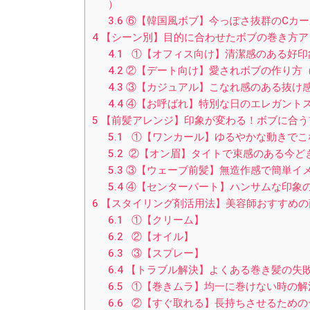
）
3.6
⑥【韓国風ボブ】今っぽさ抜群のCカール
4
【シーン別】目的に合わせたボブの巻き方ア
4.1
①【オフィス向け】清潔感のある好印象
4.2
②【デート向け】愛されボブの作り方（
4.3
③【カジュアル】こなれ感のある抜け感ヘ
4.4
④【お呼ばれ】特別な日のエレガントス
5
【前髪アレンジ】印象が変わる！ボブに合う
5.1
①【ワンカール】ゆるやかな動きでこな
5.2
②【オン眉】タイトで束感のある今ど
5.3
③【ウェーブ前髪】無造作感で簡単イメ
5.4
④【センターパート】ハンサムな印象の
6
【スタイリング剤活用法】美容師おすすめの
6.1
①【クリーム】
6.2
②【オイル】
6.3
③【スプレー】
6.4
【トラブル解決】よくある巻き髪の失
6.5
①【巻きムラ】均一に巻けない時の解
6.6
②【すぐ取れる】長持ちさせるための