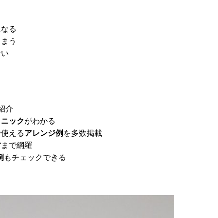
になる
しまう
ない
紹介
クニック
がわかる
で使える
アレンジ例
を多数掲載
方
まで網羅
例
もチェックできる