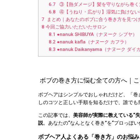
6.7
③【熱ダメージ】髪を守りながら巻く
6.8
④【うねり・広がり】湿気に負けない
7
まとめ｜あなたのボブに合う巻き方を見つ
8
今回ご協力いただいたサロン
8.1
●nanuk SHIBUYA（ナヌーク シブヤ）
8.2
●nanuk kafla（ナヌーク カフラ）
8.3
●nanuk Daikanyama（ナヌーク ダ
ボブの巻き方に悩む全ての方へ｜こ
ボブヘアはシンプルでおしゃれだけど、「巻
しのコツと正しい手順を知るだけで、誰でも
この記事では、
美容師が実際に教えている“
説
。あなたの“なんとなく巻き”を“プロっぽ
ボブヘア人よくある「巻き方」のお悩み