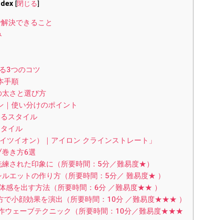
ndex
[
閉じる
]
解決できること
み
る3つのコツ
本手順
の太さと選び方
ロン｜使い分けのポイント
るスタイル
スタイル
クレイツイオン）｜アイロン クラインストレート」
ブ巻き方6選
練された印象に（所要時間：5分／難易度★）
ルエットの作り方（所要時間：5分／ 難易度★ ）
体感を出す方法（所要時間：6分 ／難易度★★ ）
で小顔効果を演出（所要時間：10分 ／難易度★★★ ）
造作ウェーブテクニック（所要時間：10分／難易度★★★