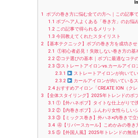
I
1
ボブの巻き方に悩む全ての方へ｜この記事で
1.1
ボブヘア人よくある「巻き方」のお悩
1.2
この記事で得られるメリット
1.3
今回教えてくれたスタイリスト
2
【基本テクニック】ボブの巻き方を成功させ
2.1
①初心者必見！失敗しない巻き方の基
2.2
②コテ選びの基本｜ボブに最適なコテ
2.3
③ストレートアイロンvs.カールアイ
2.3.1
ストレートアイロンが向いてい
2.3.2
カールアイロンが向いている
2.4
おすすめアイロン「CREATE ION（
3
【全体スタイリング】2025年トレンドのボ
3.1
①【外ハネボブ】タイトな仕上がりで洗
3.2
②【内巻きボブ】ふんわり女性らしいシ
3.3
③【ミックス巻き】外ハネ×内巻きで立
3.4
④【リバースカール】こめかみの巻き方
3.5
⑤【外国人風】2025年トレンドの無