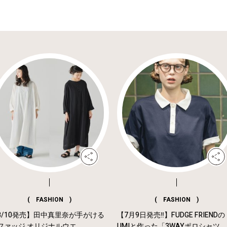
( FASHION )
( FASHION )
8/10発売】田中真里奈が手がける
【7月9日発売‼︎】FUDGE FRIENDの
ファッジ オリジナルウエ...
UMIと作った「3WAYポロシャツ...