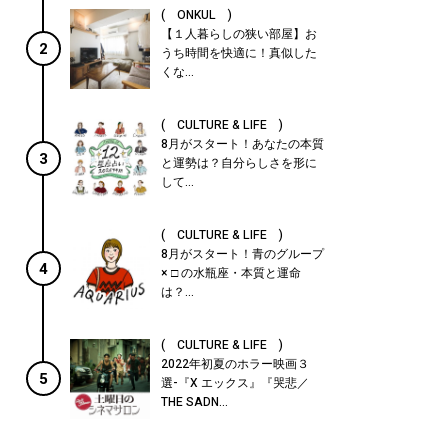
( ONKUL )
【１人暮らしの狭い部屋】お
2
うち時間を快適に！真似した
くな...
( CULTURE & LIFE )
8月がスタート！あなたの本質
3
と運勢は？自分らしさを形に
して...
( CULTURE & LIFE )
8月がスタート！青のグループ
4
× □ の水瓶座・本質と運命
は？...
( CULTURE & LIFE )
2022年初夏のホラー映画３
5
選-『X エックス』『哭悲／
THE SADN...