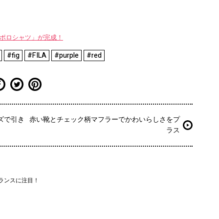
WAYポロシャツ」が完成！
#fig
#FILA
#purple
#red
ズで引き
赤い靴とチェック柄マフラーでかわいらしさをプ
ラス
ランスに注目！