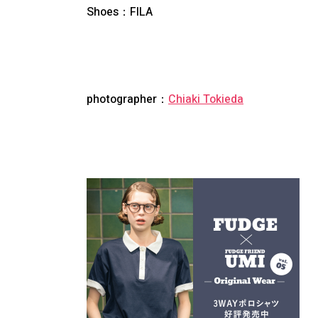
Shoes：
FILA
photographer：
Chiaki Tokieda