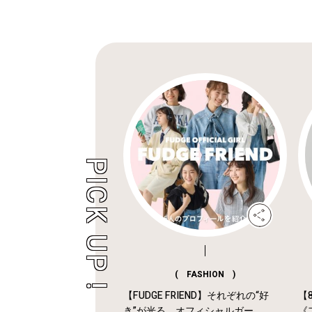
( FASHION )
【FUDGE FRIEND】それぞれの“好
【
き”が光る。オフィシャルガー...
《