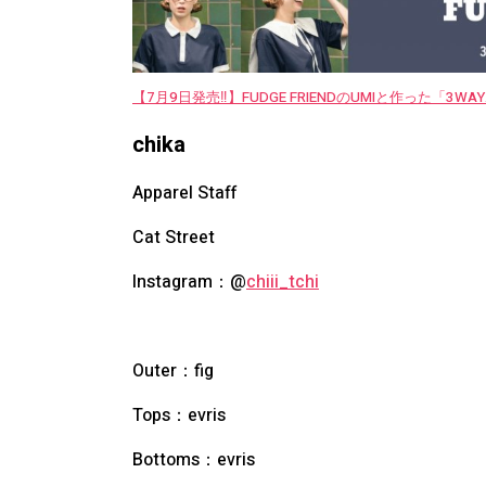
【7月9日発売‼︎】FUDGE FRIENDのUMIと作った「3
chika
Apparel Staff
Cat Street
Instagram：@
chiii_tchi
Outer：
fig
Tops：
evris
Bottoms：
evris