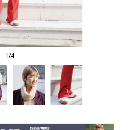
1
/
4