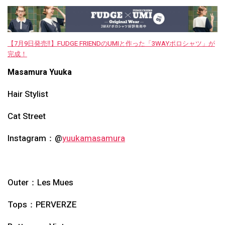
【7月9日発売‼︎】FUDGE FRIENDのUMIと作った「3WAYポロシャツ」が
完成！
Masamura Yuuka
Hair Stylist
Cat Street
Instagram：@
yuukamasamura
Outer：
Les Mues
Tops：
PERVERZE