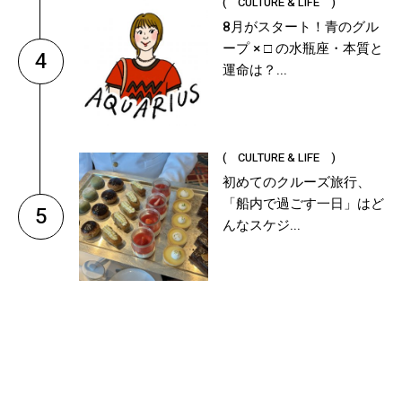
( CULTURE & LIFE )
8月がスタート！青のグル
ープ × □ の水瓶座・本質と
4
運命は？...
( CULTURE & LIFE )
初めてのクルーズ旅行、
「船内で過ごす一日」はど
5
んなスケジ...