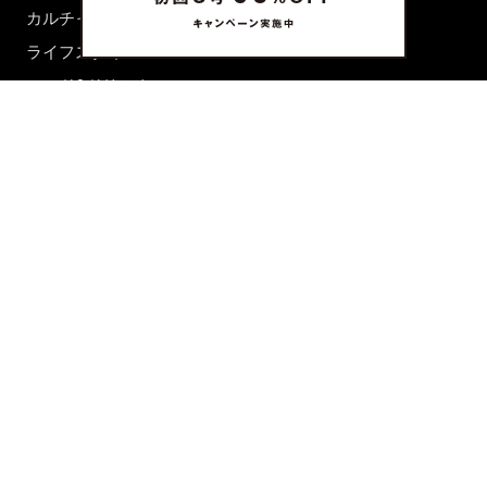
カルチャー
ライフスタイル
フード&ドリンク
コラム
週末アジア
プレイリスト
シネマサロン
前田エマの東京ぐるり
誰かの話
FORTUNE
PRESENT & EVENT