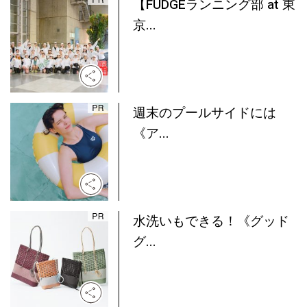
【FUDGEランニング部 at 東
京...
週末のプールサイドには
《ア...
水洗いもできる！《グッド
グ...