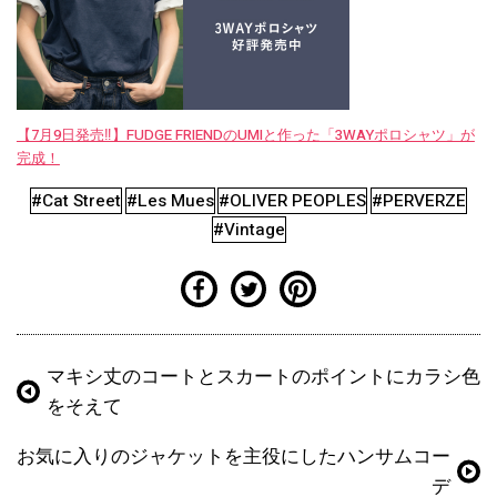
【7月9日発売‼︎】FUDGE FRIENDのUMIと作った「3WAYポロシャツ」が
完成！
#Cat Street
#Les Mues
#OLIVER PEOPLES
#PERVERZE
#Vintage
マキシ丈のコートとスカートのポイントにカラシ色
をそえて
お気に入りのジャケットを主役にしたハンサムコー
デ