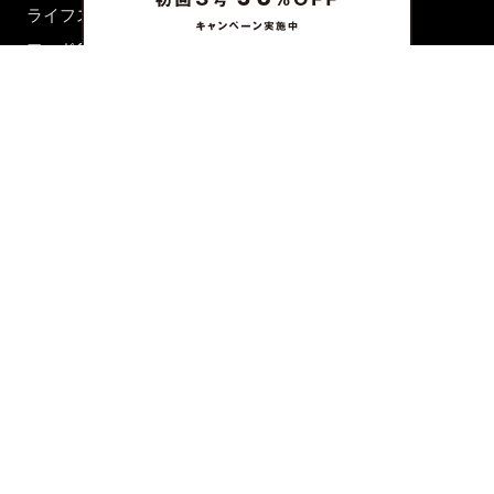
ライフスタイル
フード&ドリンク
コラム
週末アジア
プレイリスト
シネマサロン
前田エマの東京ぐるり
誰かの話
FORTUNE
PRESENT & EVENT
MAGAZINE
姉妹誌一覧
FROM EDITORS
新規会員登録