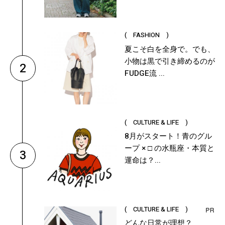
( FASHION )
夏こそ白を全身で。でも、
小物は黒で引き締めるのが
2
FUDGE流 ...
( CULTURE & LIFE )
8月がスタート！青のグル
ープ × □ の水瓶座・本質と
3
運命は？...
( CULTURE & LIFE )
どんな日常が理想？