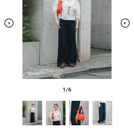
1
/
6