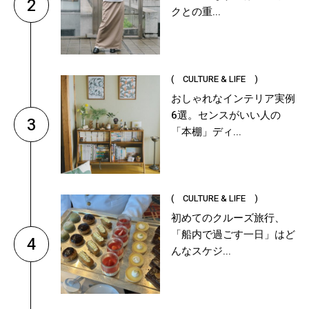
2
クとの重...
( CULTURE & LIFE )
おしゃれなインテリア実例
6選。センスがいい人の
3
「本棚」ディ...
( CULTURE & LIFE )
初めてのクルーズ旅行、
「船内で過ごす一日」はど
4
んなスケジ...