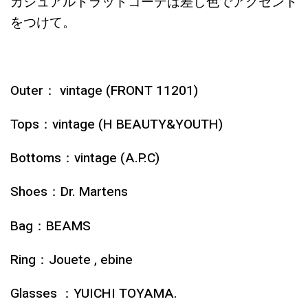
カジュアルトラッドコーデは差し色でアクセント
をつけて。
Outer： vintage (FRONT 11201)
Tops：vintage (H BEAUTY&YOUTH)
Bottoms：vintage (A.P.C)
Shoes：Dr. Martens
Bag：BEAMS
Ring：Jouete , ebine
Glasses ：YUICHI TOYAMA.