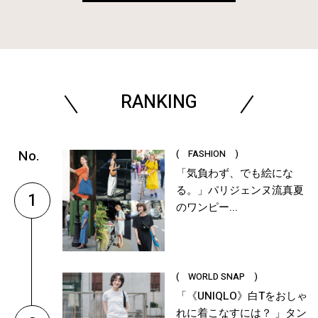
RANKING
( FASHION )
「気負わず、でも絵にな
る。」パリジェンヌ流真夏
1
のワンピー...
( WORLD SNAP )
「《UNIQLO》白Tをおしゃ
れに着こなすには？ 」タン