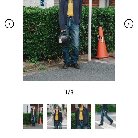
1
/
8