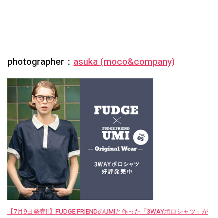
photographer：
asuka (moco&company)
【7月9日発売‼︎】FUDGE FRIENDのUMIと作った「3WAYポロシャツ」が