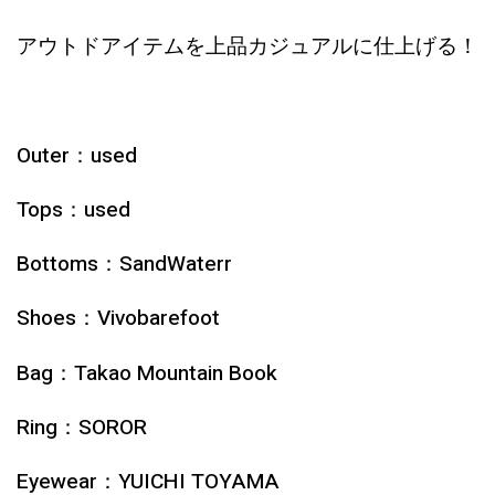
アウトドアイテムを上品カジュアルに仕上げる！
Outer：used
Tops：used
Bottoms：SandWaterr
Shoes：Vivobarefoot
Bag：Takao Mountain Book
Ring：SOROR
Eyewear：YUICHI TOYAMA