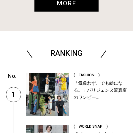
MORE
RANKING
( FASHION )
「気負わず、でも絵にな
る。」パリジェンヌ流真夏
1
のワンピー...
( WORLD SNAP )