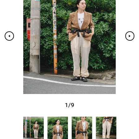
1
/
9