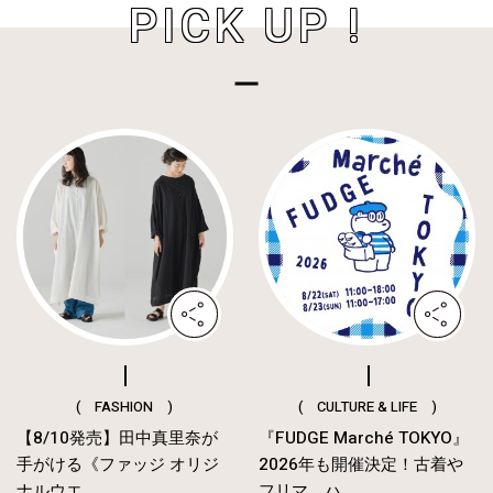
PICK UP !
( FASHION )
( CULTURE & LIFE )
【8/10発売】田中真里奈が
『FUDGE Marché TOKYO』
手がける《ファッジ オリジ
2026年も開催決定！古着や
ナルウエ...
フリマ、ハ...