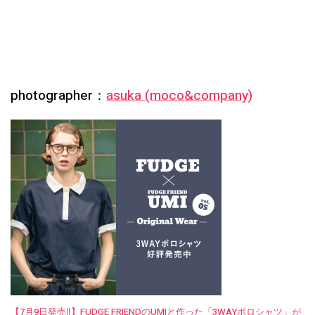
photographer：
asuka (moco&company)
【7月9日発売‼︎】FUDGE FRIENDのUMIと作った「3WAYポロシャツ」が