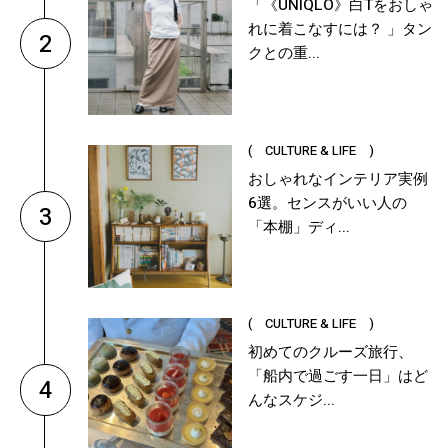
「《UNIQLO》白Tをおしゃ
れに着こなすには？ 」タン
2
クとの重...
( CULTURE & LIFE )
おしゃれなインテリア実例
6選。センスがいい人の
3
「本棚」ディ...
( CULTURE & LIFE )
初めてのクルーズ旅行、
「船内で過ごす一日」はど
4
んなスケジ...