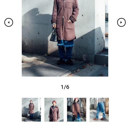
1
/
6