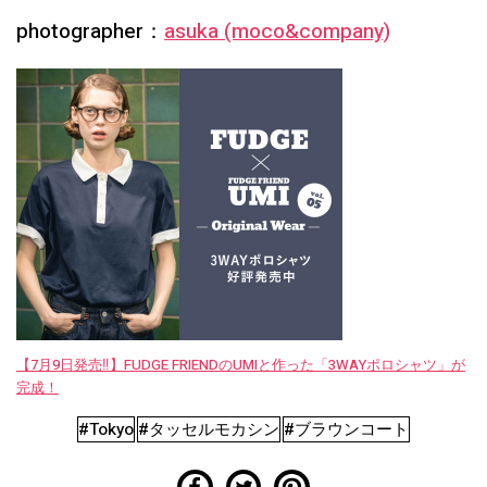
photographer：
asuka (moco&company)
【7月9日発売‼︎】FUDGE FRIENDのUMIと作った「3WAYポロシャツ」が
完成！
#Tokyo
#タッセルモカシン
#ブラウンコート