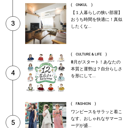
( ONKUL )
【１人暮らしの狭い部屋】
おうち時間を快適に！真似
3
したくな...
( CULTURE & LIFE )
8月がスタート！あなたの
本質と運勢は？自分らしさ
4
を形にして...
( FASHION )
ワンピースをサラッと着こ
なす、おしゃれなサマーコ
5
ーデが盛...