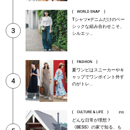
( WORLD SNAP )
Tシャツ×デニムだけのベー
シックな組み合わせこそ、
3
シルエッ...
( FASHION )
夏ワンピはスニーカーやキ
ャップでワンポイント外す
4
のがトレ...
( CULTURE & LIFE )
どんな日常が理想？
《BESS》の家で知る、も