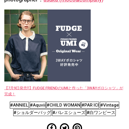
【7月9日発売‼︎】FUDGE FRIENDのUMIと作った「3WAYポロシャツ」が
完成！
#ANNIEL
#Aquvii
#CHILD WOMAN
#PAR ICI
#Vintage
#ショルダーバッグ
#バレエシューズ
#白ワンピース