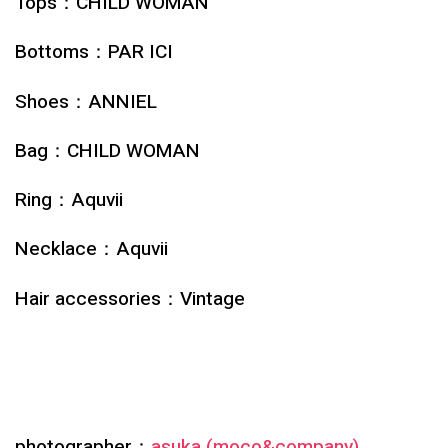
Tops：CHILD WOMAN
Bottoms：PAR ICI
Shoes：ANNIEL
Bag：CHILD WOMAN
Ring：Aquvii
Necklace：Aquvii
Hair accessories：Vintage
photographer：
asuka (moco&company)