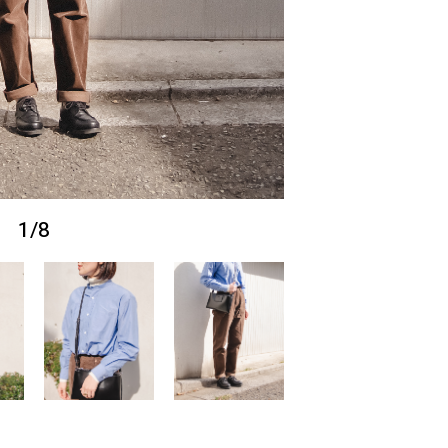
1
/
8