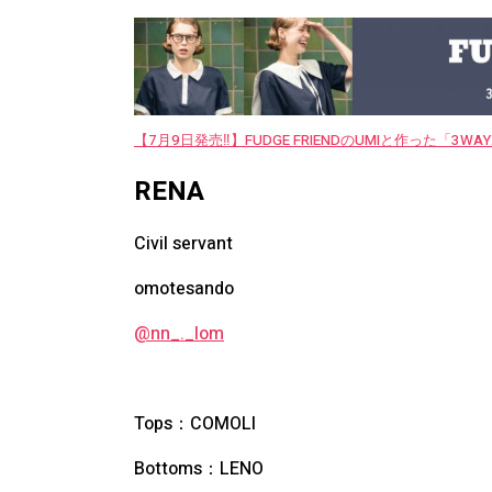
【7月9日発売‼︎】FUDGE FRIENDのUMIと作った「3
RENA
Civil servant
omotesando
@nn_._lom
Tops：COMOLI
Bottoms：LENO