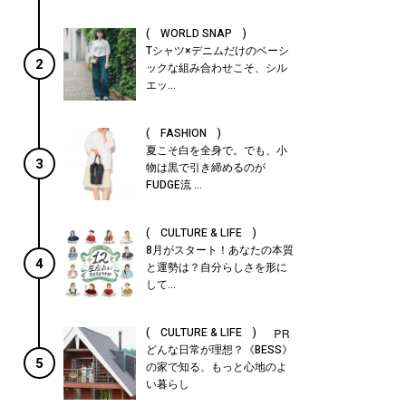
( WORLD SNAP )
Tシャツ×デニムだけのベーシ
2
ックな組み合わせこそ、シル
エッ...
( FASHION )
夏こそ白を全身で。でも、小
3
物は黒で引き締めるのが
FUDGE流 ...
( CULTURE & LIFE )
8月がスタート！あなたの本質
4
と運勢は？自分らしさを形に
して...
( CULTURE & LIFE )
どんな日常が理想？《BESS》
5
の家で知る、もっと心地のよ
い暮らし