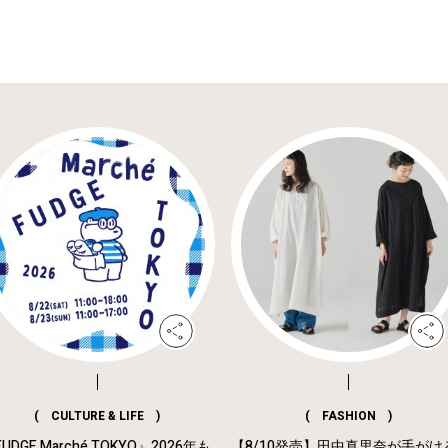
( CULTURE & LIFE )
( FASHION )
UDGE Marché TOKYO』2026年も
【8/10発売】田中真里奈が手がけ