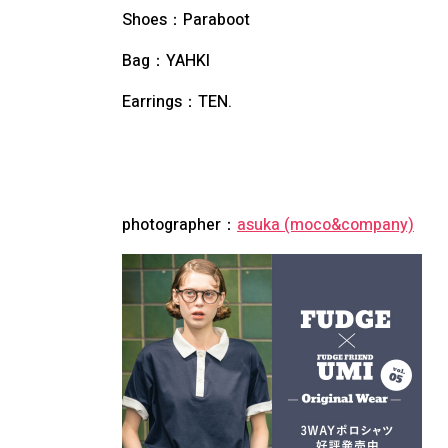
Shoes：Paraboot
Bag：YAHKI
Earrings：TEN.
photographer：
asuka (moco&company)