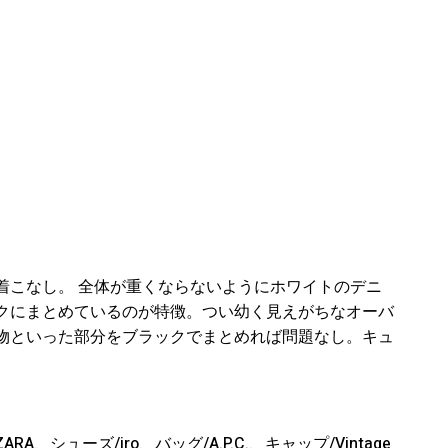
着こなし。 全体が重くならないようにホワイトのデニ
クにまとめているのが特徴。つい幼く見えがちなオーバ
物といった部分をブラックでまとめれば問題なし。キュ
ZARA
、シューズ
/iro
、バッグ
/A.P.C.
、キャップ
/Vintage