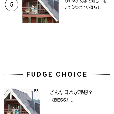
《BESS》の家で知る、も
5
っと心地のよい暮らし
FUDGE CHOICE
どんな日常が理想？
《BESS》...