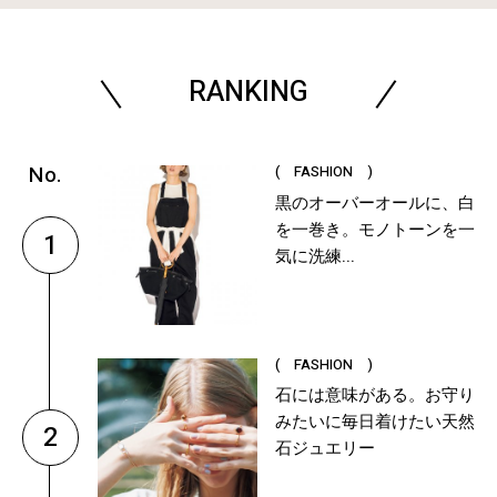
RANKING
( FASHION )
黒のオーバーオールに、白
を一巻き。モノトーンを一
1
気に洗練...
( FASHION )
石には意味がある。お守り
みたいに毎日着けたい天然
2
石ジュエリー