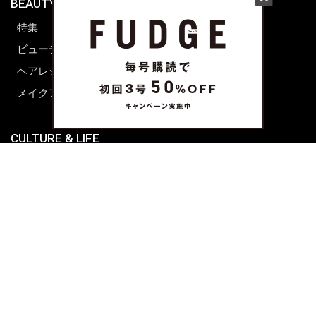
BEAUTY & HAIR
FUDGENA
特集
ファッション
ビューティーニュース
ビューティー
ヘアレシピ ストーリーズ
レシピ
メイクアップティップス
ライフスタイル
海外生活
CULTURE & LIFE
カルチャー
ライフスタイル
フード&ドリンク
コラム
週末アジア
プレイリスト
シネマサロン
前田エマの東京ぐるり