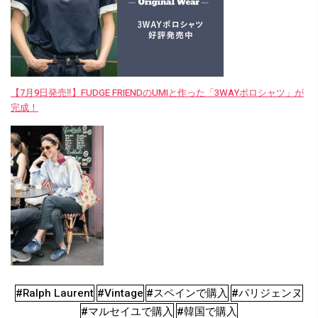
【7月9日発売‼︎】FUDGE FRIENDのUMIと作った「3WAYポロシャツ」が
完成！
#Ralph Laurent
#Vintage
#スペインで購入
#パリジェンヌ
#マルセイユで購入
#韓国で購入