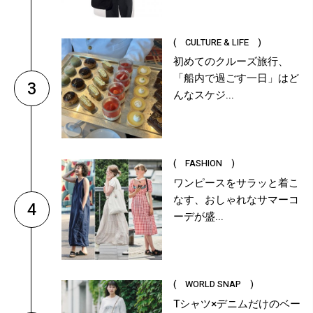
( CULTURE & LIFE )
初めてのクルーズ旅行、
「船内で過ごす一日」はど
3
んなスケジ...
( FASHION )
ワンピースをサラッと着こ
なす、おしゃれなサマーコ
4
ーデが盛...
( WORLD SNAP )
Tシャツ×デニムだけのベー