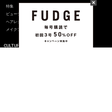
特集
ファッション
ビューティーニュース
ビューティー
ヘアレシピ ストーリーズ
レシピ
メイクアップティップス
ライフスタイル
海外生活
CULTURE & LIFE
カルチャー
ライフスタイル
フード&ドリンク
コラム
週末アジア
プレイリスト
シネマサロン
前田エマの東京ぐるり