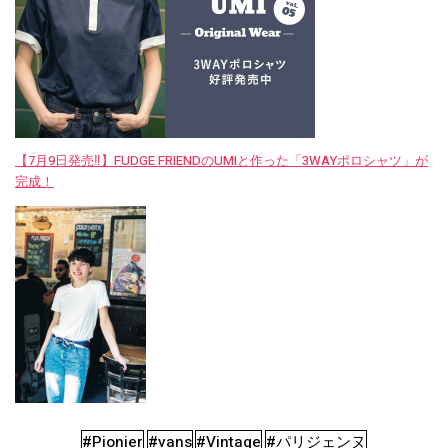
【7月9日発売‼︎】FUDGE FRIENDのUMIと作った「3WAYポロシャツ」が
完成！
#Pionier
#vans
#Vintage
#パリジェンヌ