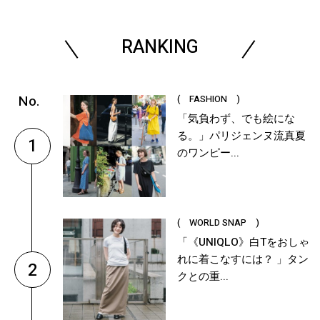
RANKING
( FASHION )
「気負わず、でも絵にな
る。」パリジェンヌ流真夏
1
のワンピー...
( WORLD SNAP )
「《UNIQLO》白Tをおしゃ
れに着こなすには？ 」タン
2
クとの重...