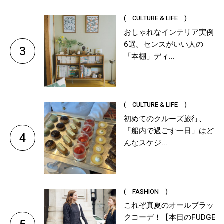
( CULTURE & LIFE )
おしゃれなインテリア実例
6選。センスがいい人の
3
「本棚」ディ...
( CULTURE & LIFE )
初めてのクルーズ旅行、
「船内で過ごす一日」はど
4
んなスケジ...
( FASHION )
これぞ真夏のオールブラッ
クコーデ！【本日のFUDGE