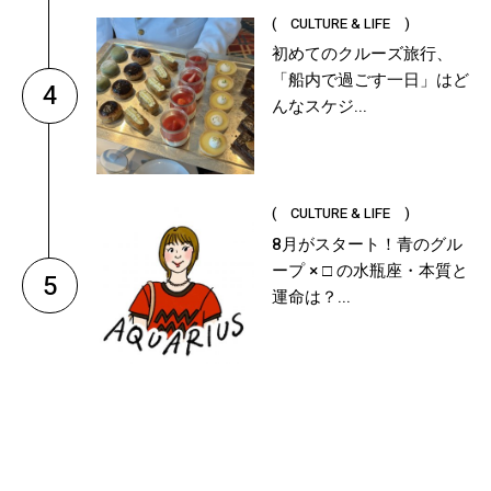
( CULTURE & LIFE )
初めてのクルーズ旅行、
「船内で過ごす一日」はど
4
んなスケジ...
( CULTURE & LIFE )
8月がスタート！青のグル
ープ × □ の水瓶座・本質と
5
運命は？...