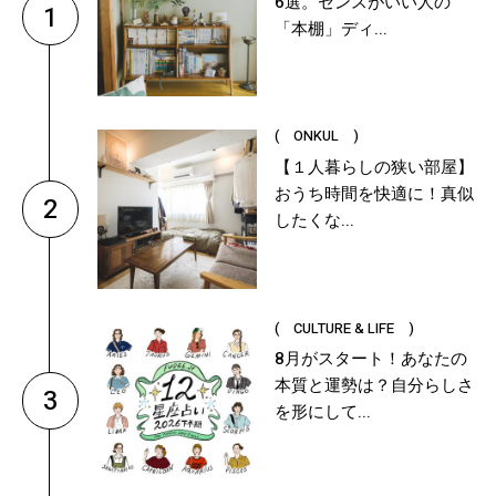
6選。センスがいい人の
1
「本棚」ディ...
( ONKUL )
【１人暮らしの狭い部屋】
おうち時間を快適に！真似
2
したくな...
( CULTURE & LIFE )
8月がスタート！あなたの
本質と運勢は？自分らしさ
3
を形にして...