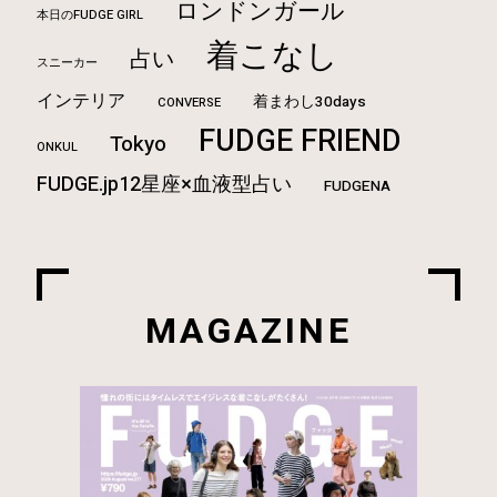
ロンドンガール
本日のFUDGE GIRL
着こなし
占い
スニーカー
インテリア
着まわし30days
CONVERSE
FUDGE FRIEND
Tokyo
ONKUL
FUDGE.jp12星座×血液型占い
FUDGENA
MAGAZINE