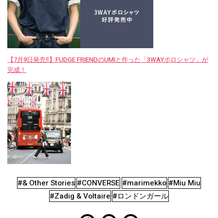
【7月9日発売‼︎】FUDGE FRIENDのUMIと作った「3WAYポロシャツ」が
完成！
#& Other Stories
#CONVERSE
#marimekko
#Miu Miu
#Zadig & Voltaire
#ロンドンガール