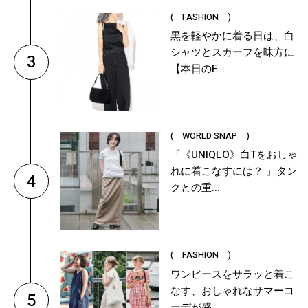
( FASHION )
黒を軽やかに着る日は、白
シャツとスカーフを味方に
3
【本日のF...
( WORLD SNAP )
「《UNIQLO》白Tをおしゃ
れに着こなすには？ 」タン
4
クとの重...
( FASHION )
ワンピースをサラッと着こ
なす、おしゃれなサマーコ
5
ーデが盛...