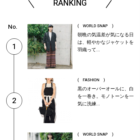
RANKING
( WORLD SNAP )
朝晩の気温差が気になる日
は、軽やかなジャケットを
1
羽織って...
( FASHION )
黒のオーバーオールに、白
を一巻き。モノトーンを一
2
気に洗練...
( WORLD SNAP )