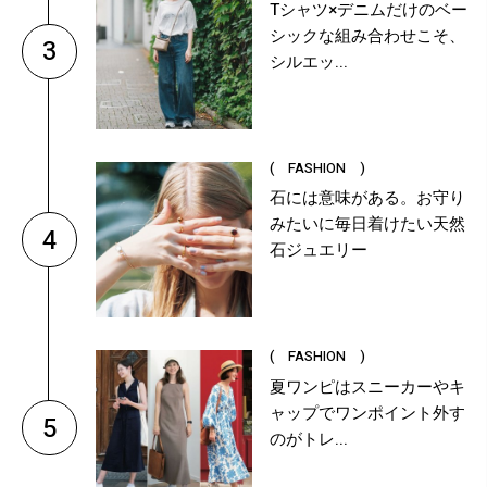
Tシャツ×デニムだけのベー
シックな組み合わせこそ、
3
シルエッ...
( FASHION )
石には意味がある。お守り
みたいに毎日着けたい天然
4
石ジュエリー
( FASHION )
夏ワンピはスニーカーやキ
ャップでワンポイント外す
5
のがトレ...