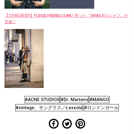
【7月9日発売‼︎】FUDGE FRIENDのUMIと作った「3WAYポロシャツ」が
完成！
#ACNE STUDIOS
#Dr. Martens
#MANGO
#vintage、サングラス／Lexxola
#ロンドンガール