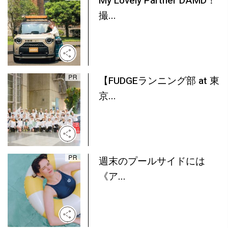
My Lovely Partner DAMD！
撮...
【FUDGEランニング部 at 東
京...
週末のプールサイドには
《ア...