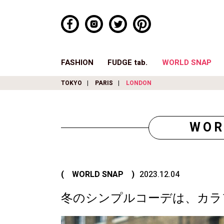
FASHION
FUDGE tab.
WORLD SNAP
TOKYO
PARIS
LONDON
WOR
( WORLD SNAP )
2023.12.04
冬のシンプルコーデは、カラ