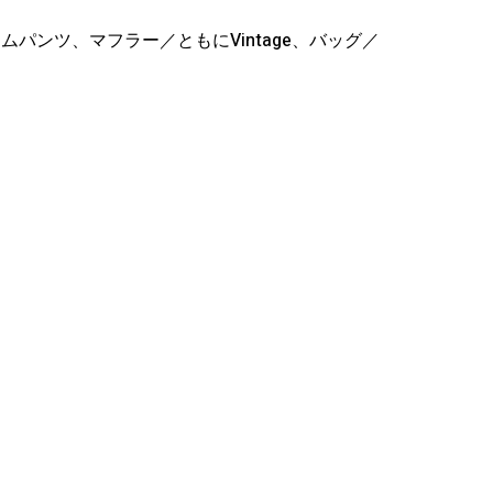
ニムパンツ、マフラー／ともにVintage、バッグ／