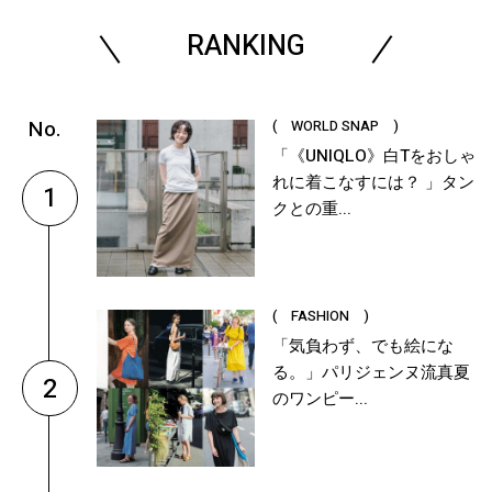
RANKING
( WORLD SNAP )
「《UNIQLO》白Tをおしゃ
れに着こなすには？ 」タン
1
クとの重...
( FASHION )
「気負わず、でも絵にな
る。」パリジェンヌ流真夏
2
のワンピー...