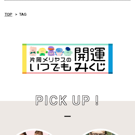
TOP
TAG
PICK UP !