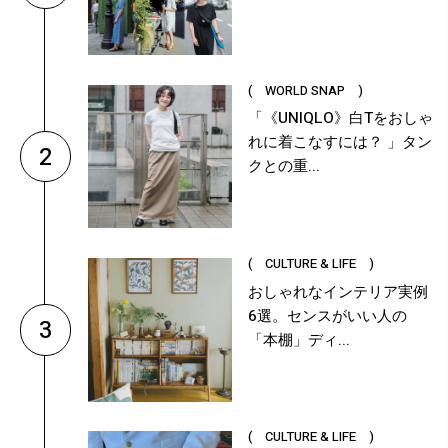
( WORLD SNAP )
「《UNIQLO》白Tをおしゃ
れに着こなすには？ 」タン
2
クとの重...
( CULTURE & LIFE )
おしゃれなインテリア実例
6選。センスがいい人の
3
「本棚」ディ...
( CULTURE & LIFE )