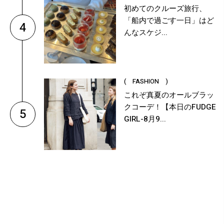
初めてのクルーズ旅行、
「船内で過ごす一日」はど
4
んなスケジ...
( FASHION )
これぞ真夏のオールブラッ
クコーデ！【本日のFUDGE
5
GIRL-8月9...