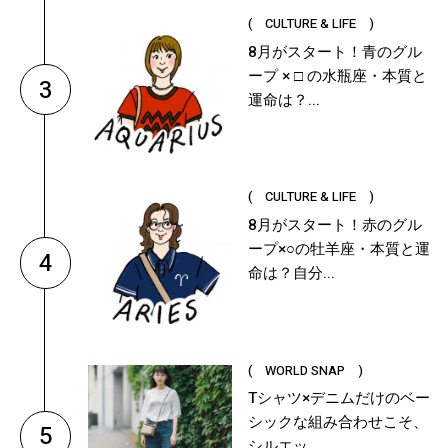
( CULTURE & LIFE )
8月がスタート！青のグル
ープ × □ の水瓶座・本質と
3
運命は？...
( CULTURE & LIFE )
8月がスタート！赤のグル
ープ×○の牡羊座・本質と運
4
命は？自分...
( WORLD SNAP )
Tシャツ×デニムだけのベー
シックな組み合わせこそ、
5
シルエッ...