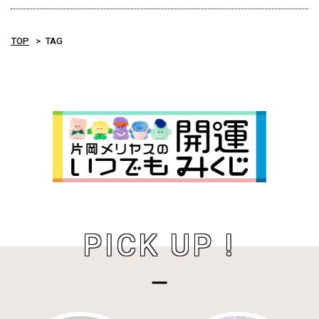
TOP
TAG
PICK UP !