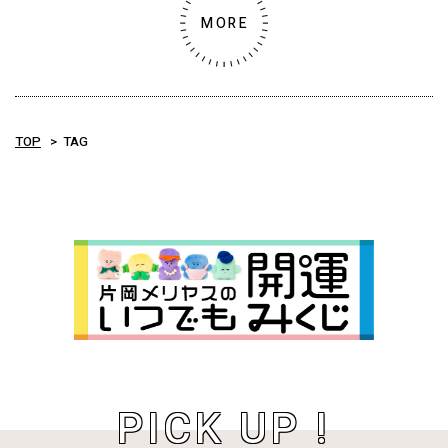
MORE
TOP
TAG
PICK UP !