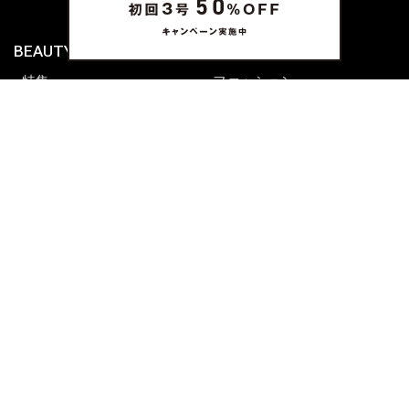
BEAUTY & HAIR
FUDGENA
特集
ファッション
ビューティーニュース
ビューティー
ヘアレシピ ストーリーズ
レシピ
メイクアップティップス
ライフスタイル
海外生活
CULTURE & LIFE
カルチャー
ライフスタイル
フード&ドリンク
コラム
週末アジア
プレイリスト