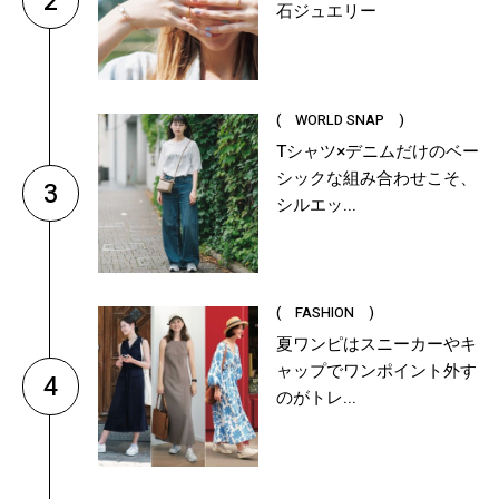
2
石ジュエリー
( WORLD SNAP )
Tシャツ×デニムだけのベー
シックな組み合わせこそ、
3
シルエッ...
( FASHION )
夏ワンピはスニーカーやキ
ャップでワンポイント外す
4
のがトレ...