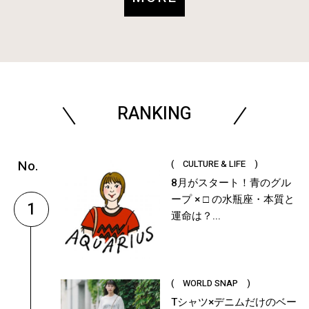
RANKING
( CULTURE & LIFE )
8月がスタート！青のグル
ープ × □ の水瓶座・本質と
1
運命は？...
( WORLD SNAP )
Tシャツ×デニムだけのベー