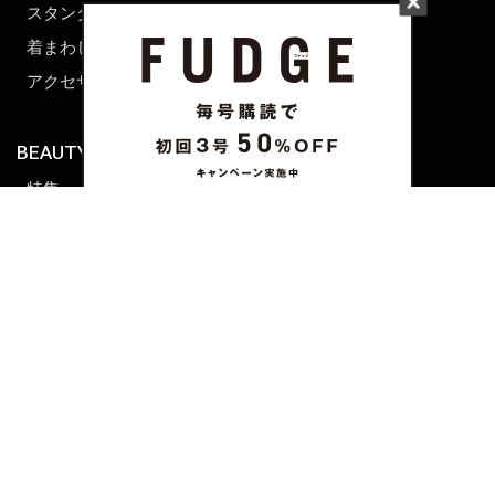
スタンダード
着まわし7days
アクセサリー
BEAUTY & HAIR
FUDGENA
特集
ファッション
ビューティーニュース
ビューティー
ヘアレシピ ストーリーズ
レシピ
メイクアップティップス
ライフスタイル
海外生活
CULTURE & LIFE
カルチャー
ライフスタイル
フード&ドリンク