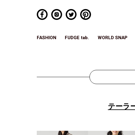
FASHION
FUDGE tab.
WORLD SNAP
テーラ