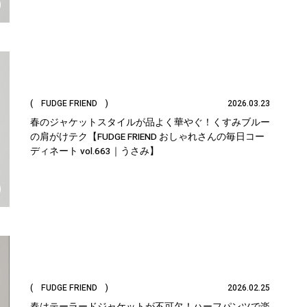
( FUDGE FRIEND )
2026.03.23
春のジャケットスタイルが品よく華やぐ！くすみブルー
の肩がけテク【FUDGE FRIEND おしゃれさんの毎日コー
ディネート vol.663｜うさみ】
( FUDGE FRIEND )
2026.02.25
春はテーラードジャケットが不可欠！ハーフパンツで楽