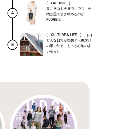
( FASHION )
夏こそ白を全身で。でも、小
4
物は黒で引き締めるのが
FUDGE流 ...
( CULTURE & LIFE )
どんな日常が理想？《BESS》
5
の家で知る、もっと心地のよ
い暮らし