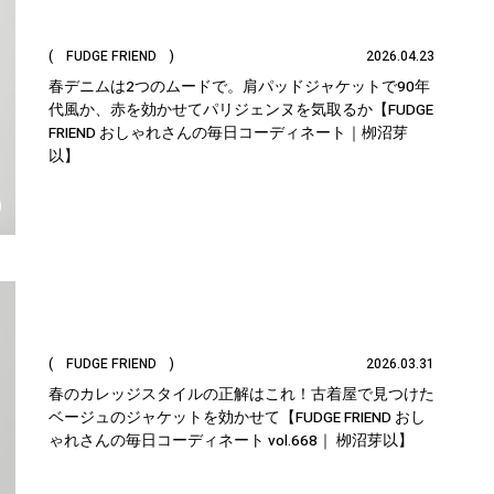
( FUDGE FRIEND )
2026.04.23
春デニムは2つのムードで。肩パッドジャケットで90年
代風か、赤を効かせてパリジェンヌを気取るか【FUDGE
FRIEND おしゃれさんの毎日コーディネート｜栁沼芽
以】
( FUDGE FRIEND )
2026.03.31
春のカレッジスタイルの正解はこれ！古着屋で見つけた
ベージュのジャケットを効かせて【FUDGE FRIEND おし
ゃれさんの毎日コーディネート vol.668｜ 栁沼芽以】