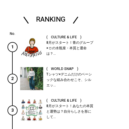
RANKING
( CULTURE & LIFE )
8月がスタート！青のグループ
1
× □ の水瓶座・本質と運命
は？...
( WORLD SNAP )
Tシャツ×デニムだけのベーシ
2
ックな組み合わせこそ、シル
エッ...
( CULTURE & LIFE )
8月がスタート！あなたの本質
3
と運勢は？自分らしさを形に
して...