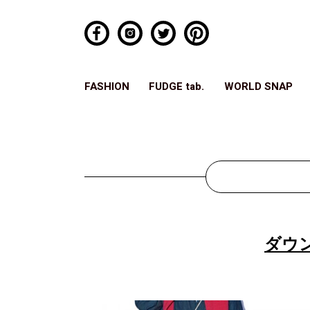
FASHION
FUDGE tab.
WORLD SNAP
ダウ