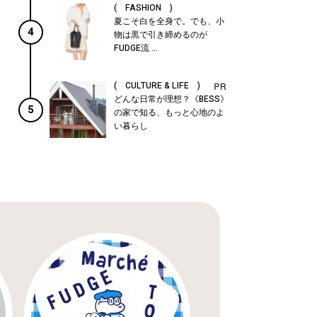
( FASHION )
夏こそ白を全身で。でも、小
4
物は黒で引き締めるのが
FUDGE流 ...
( CULTURE & LIFE )
どんな日常が理想？《BESS》
5
の家で知る、もっと心地のよ
い暮らし