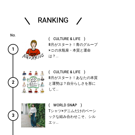
RANKING
( CULTURE & LIFE )
8月がスタート！青のグループ
1
× □ の水瓶座・本質と運命
は？...
( CULTURE & LIFE )
8月がスタート！あなたの本質
2
と運勢は？自分らしさを形に
して...
( WORLD SNAP )
Tシャツ×デニムだけのベーシ
3
ックな組み合わせこそ、シル
エッ...