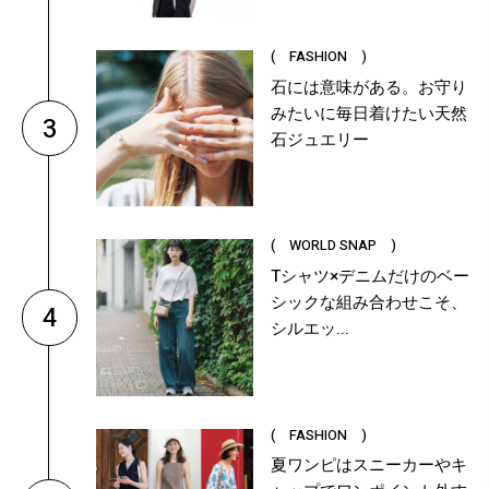
( FASHION )
石には意味がある。お守り
みたいに毎日着けたい天然
3
石ジュエリー
( WORLD SNAP )
Tシャツ×デニムだけのベー
シックな組み合わせこそ、
4
シルエッ...
( FASHION )
夏ワンピはスニーカーやキ