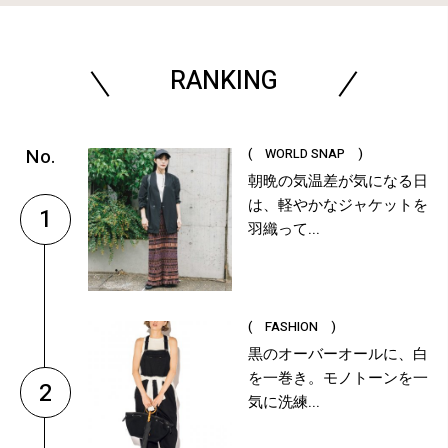
RANKING
( WORLD SNAP )
朝晩の気温差が気になる日
は、軽やかなジャケットを
1
羽織って...
( FASHION )
黒のオーバーオールに、白
を一巻き。モノトーンを一
2
気に洗練...