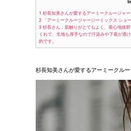
I
1
杉長知美さんが愛するアーミークルージャー
2
「アーミークルージャージーミックス ショ
3
杉長さん：肌触りがとてもよく、着心地抜群
くれて、生地も厚手なので汗染みや下着が透け
的です。
杉長知美さんが愛するアーミークルー