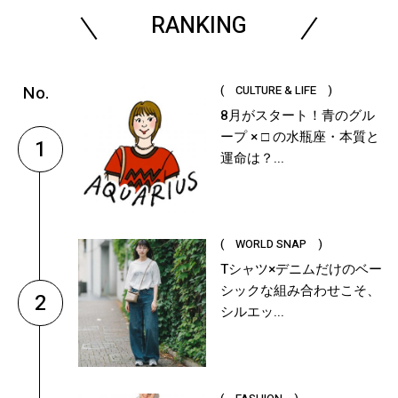
RANKING
( CULTURE & LIFE )
8月がスタート！青のグル
ープ × □ の水瓶座・本質と
1
運命は？...
( WORLD SNAP )
Tシャツ×デニムだけのベー
シックな組み合わせこそ、
2
シルエッ...