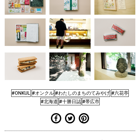
#ONKUL
#オンクル
#わたしのまちのてみやげ
#六花亭
#北海道
#十勝日誌
#帯広市