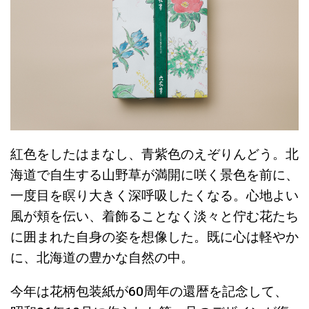
紅色をしたはまなし、青紫色のえぞりんどう。北
海道で自生する山野草が満開に咲く景色を前に、
一度目を瞑り大きく深呼吸したくなる。心地よい
風が頬を伝い、着飾ることなく淡々と佇む花たち
に囲まれた
自身の姿を想
像した。既に心は軽やか
に、北海道の豊かな自然の中。
今年は花柄包装紙が60周年の還暦を記念して、