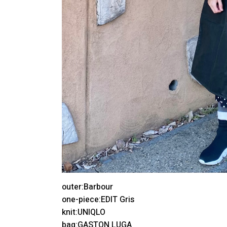
outer:Barbour
one-piece:EDIT Gris
knit:UNIQLO
bag:GASTON LUGA