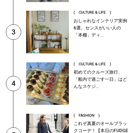
( CULTURE & LIFE )
おしゃれなインテリア実例
6選。センスがいい人の
3
「本棚」ディ...
( CULTURE & LIFE )
初めてのクルーズ旅行、
「船内で過ごす一日」はど
4
んなスケジ...
( FASHION )
これぞ真夏のオールブラッ
クコーデ！【本日のFUDGE