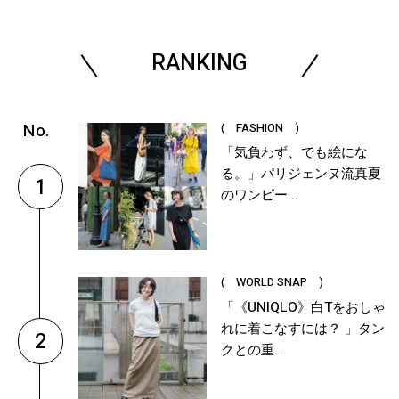
RANKING
( FASHION )
「気負わず、でも絵にな
る。」パリジェンヌ流真夏
1
のワンピー...
( WORLD SNAP )
「《UNIQLO》白Tをおしゃ
れに着こなすには？ 」タン
2
クとの重...