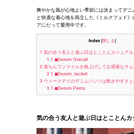
爽やかな風が心地よい季節には決まってデニ
と快適な着心地を両立した《ミルクフェド》
アにだって愛用中です。
Index
[
閉じる
]
1
気の合う友人と遊ぶ日はとことんカジュアル
1.1
◼︎Denim Overall
2
楽ちんワンマイルを格上げしてお洒落なサム
2.1
◼︎Denim Jacket
3
ウィークデイのデニムパンツは動きやすさと
3.1
◼︎Denim Pants
気の合う友人と遊ぶ日はとことんカ