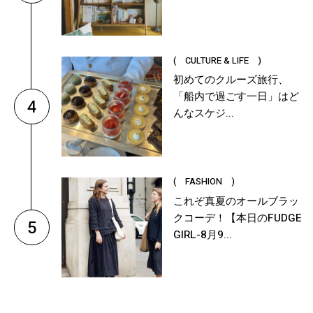
( CULTURE & LIFE )
初めてのクルーズ旅行、
「船内で過ごす一日」はど
4
んなスケジ...
( FASHION )
これぞ真夏のオールブラッ
クコーデ！【本日のFUDGE
5
GIRL-8月9...