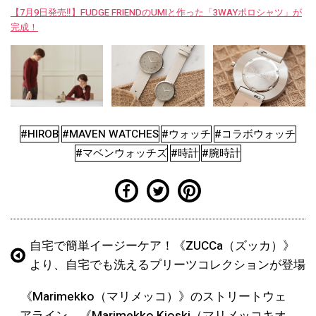
【7月9日発売‼︎】FUDGE FRIENDのUMIと作った「3WAYポロシャツ」が
完成！
#HIROB
#MAVEN WATCHES
#ウォッチ
#コラボウォッチ
#マベンウォッチズ
#時計
#腕時計
自宅で簡単イージーケア！《ZUCCa（ズッカ）》
より、自宅でも洗えるプリーツコレクションが登場
《Marimekko（マリメッコ）》のストリートウェ
アライン、《Marimekko Kioski（マリメッコキオ