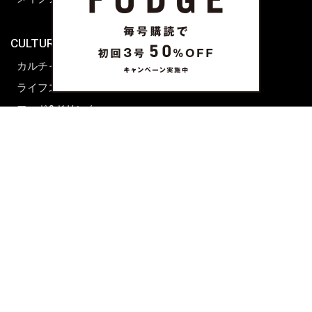
海外生活
CULTURE & LIFE
カルチャー
ライフスタイル
フード&ドリンク
コラム
週末アジア
プレイリスト
シネマサロン
前田エマの東京ぐるり
誰かの話
FORTUNE
PRESENT & EVENT