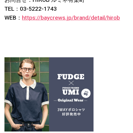
お問合せ：HIROB ルミネ有楽町
TEL：03-5222-1743
WEB：
https://baycrews.jp/brand/detail/hirob