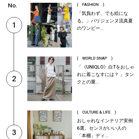
( FASHION )
「気負わず、でも絵にな
る。」パリジェンヌ流真夏
1
のワンピー...
( WORLD SNAP )
「《UNIQLO》白Tをおしゃ
れに着こなすには？ 」タン
2
クとの重...
( CULTURE & LIFE )
おしゃれなインテリア実例
6選。センスがいい人の
3
「本棚」ディ...