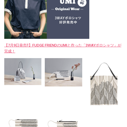
【7月9日発売‼︎】FUDGE FRIENDのUMIと作った「3WAYポロシャツ」が
完成！