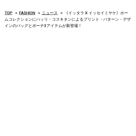
TOP
FASHION
ニュース
《イッタラ X イッセイミヤケ》ホー
ムコレクションにハッリ・コスキネンによるプリント・パターン・デザ
インのバッグとポーチ3アイテムが新登場！