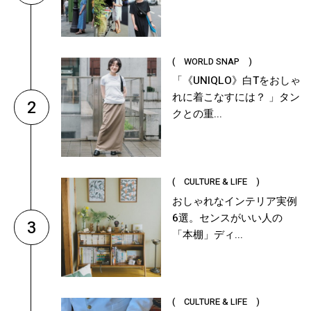
( WORLD SNAP )
「《UNIQLO》白Tをおしゃ
れに着こなすには？ 」タン
2
クとの重...
( CULTURE & LIFE )
おしゃれなインテリア実例
6選。センスがいい人の
3
「本棚」ディ...
( CULTURE & LIFE )