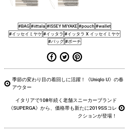
#BAG
#iittala
#ISSEY MIYAKE
#pouch
#wallet
#イッセイミヤケ
#イッタラ
#イッタラ X イッセイミヤケ
#バッグ
#ポーチ
季節の変わり目の着回しに活躍！《Uniqlo U》の春
アウター
イタリアで108年続く老舗スニーカーブランド
《SUPERGA》から、価格帯も新たに2019SSコレ
クションが登場！