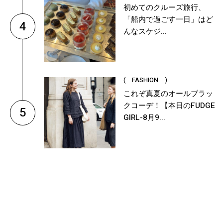
初めてのクルーズ旅行、
「船内で過ごす一日」はど
4
んなスケジ...
( FASHION )
これぞ真夏のオールブラッ
クコーデ！【本日のFUDGE
5
GIRL-8月9...