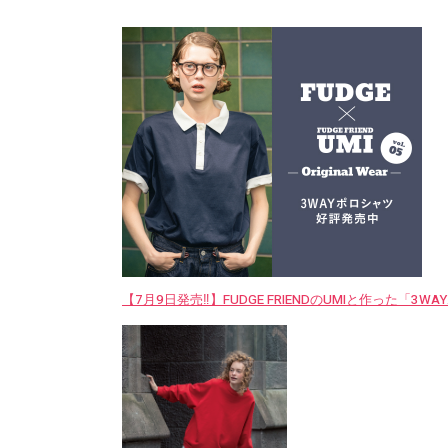
【7月9日発売‼︎】FUDGE FRIENDのUMIと作った「3