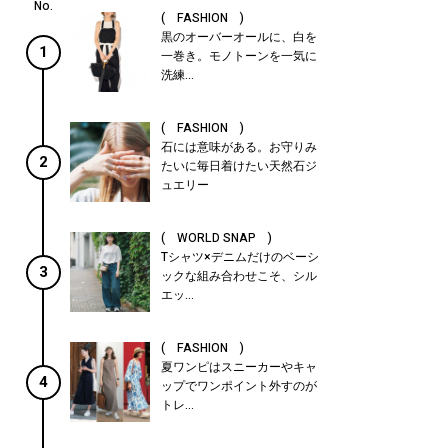
( FASHION )
黒のオーバーオールに、白を
1
一巻き。モノトーンを一気に
洗練...
( FASHION )
石には意味がある。お守りみ
2
たいに毎日着けたい天然石ジ
ュエリー
( WORLD SNAP )
Tシャツ×デニムだけのベーシ
3
ックな組み合わせこそ、シル
エッ...
( FASHION )
夏ワンピはスニーカーやキャ
4
ップでワンポイント外すのが
トレ...