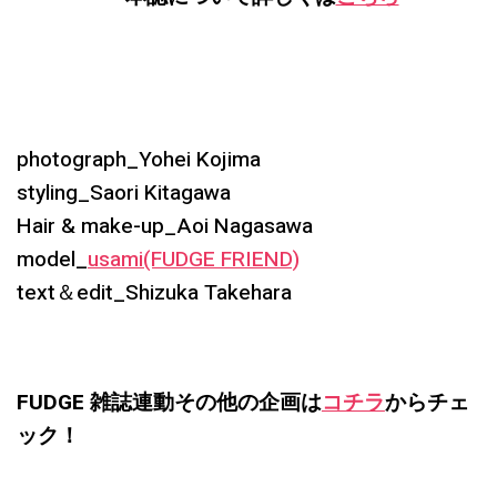
photograph_Yohei Kojima
styling_Saori Kitagawa
Hair & make-up_Aoi Nagasawa
model_
usami(FUDGE FRIEND)
text＆edit_Shizuka Takehara
FUDGE 雑誌連動その他の企画は
コチラ
からチェ
ック！