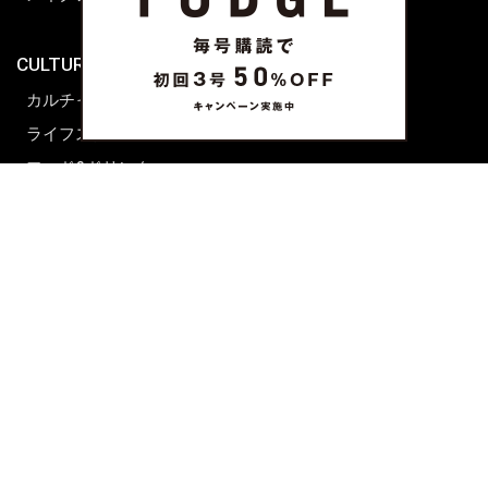
海外生活
CULTURE & LIFE
カルチャー
ライフスタイル
フード&ドリンク
コラム
週末アジア
プレイリスト
シネマサロン
前田エマの東京ぐるり
誰かの話
FORTUNE
PRESENT & EVENT