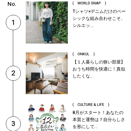
( WORLD SNAP )
Tシャツ×デニムだけのベー
シックな組み合わせこそ、
1
シルエッ...
( ONKUL )
【１人暮らしの狭い部屋】
おうち時間を快適に！真似
2
したくな...
( CULTURE & LIFE )
8月がスタート！あなたの
本質と運勢は？自分らしさ
3
を形にして...