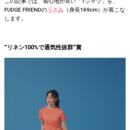
この記事では、着心地が良い「Tシャツ」を、
FUDGE FRIENDの
うさみ
（身長169cm）が着こな
します。
”リネン100%で通気性抜群”賞