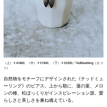
（上）￥41800、（中）￥31900、（下）￥35200／TedMuehling（カ ジ
ツ）
自然物をモチーフにデザインされた《テッドミュ
ーリング》のピアス。上から順に、蓮の葉、メロ
ンの種、松ぼっくりがインスピレーション源。愛
らしさと美しさを兼ね備えている。