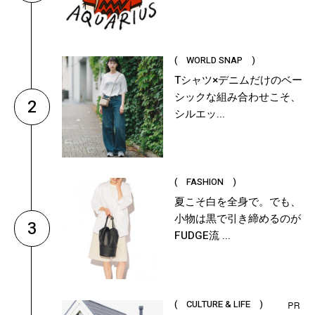
( WORLD SNAP )
Tシャツ×デニムだけのベー
シックな組み合わせこそ、
2
シルエッ...
( FASHION )
夏こそ白を全身で。でも、
小物は黒で引き締めるのが
3
FUDGE流 ...
( CULTURE & LIFE )