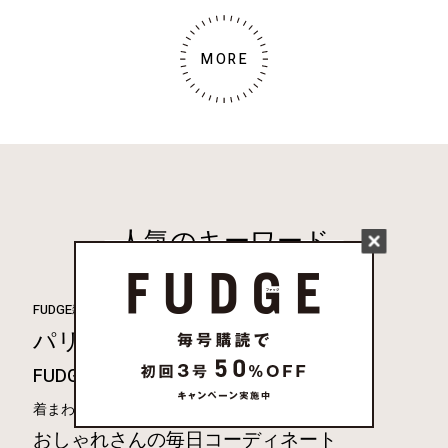
MORE
人気のキーワード
占い
FUDGE雑誌連動企画
パリジェンヌ
FUDGE.jp12星座×血液型占い
FUDGENA
着まわし30days
おしゃれさんの毎日コーディネート