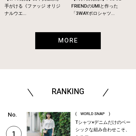
手がける《ファッジ オリジ
FRIENDのUMIと作った
ナルウエ...
「3WAYポロシャツ...
MORE
RANKING
( WORLD SNAP )
Tシャツ×デニムだけのベー
シックな組み合わせこそ、
1