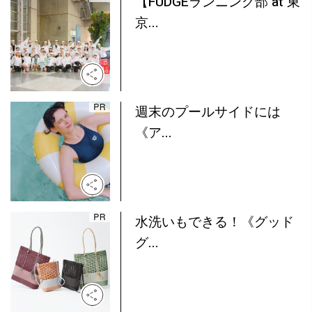
【FUDGEランニング部 at 東
京...
週末のプールサイドには
《ア...
水洗いもできる！《グッド
グ...