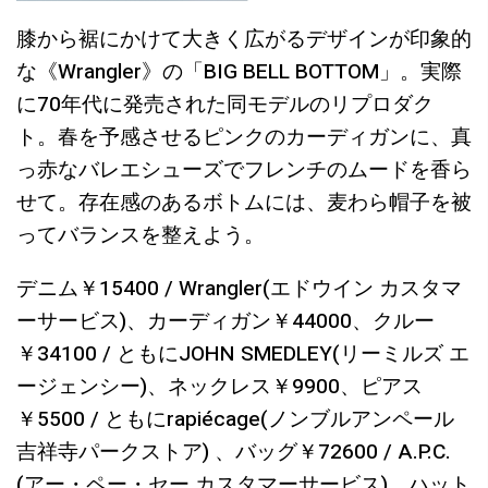
膝から裾にかけて大きく広がるデザインが印象的
な《Wrangler》の「BIG BELL BOTTOM」。実際
に70年代に発売された同モデルのリプロダク
ト。春を予感させるピンクのカーディガンに、真
っ赤なバレエシューズでフレンチのムードを香ら
せて。存在感のあるボトムには、麦わら帽子を被
ってバランスを整えよう。
デニム￥15400 / Wrangler(エドウイン カスタマ
ーサービス)、カーディガン￥44000、クルー
￥34100 / ともにJOHN SMEDLEY(リーミルズ エ
ージェンシー)、ネックレス￥9900、ピアス
￥5500 / ともにrapiécage(ノンブルアンペール
吉祥寺パークストア) 、バッグ￥72600 / A.P.C.
(アー・ペー・セー カスタマーサービス)、ハット