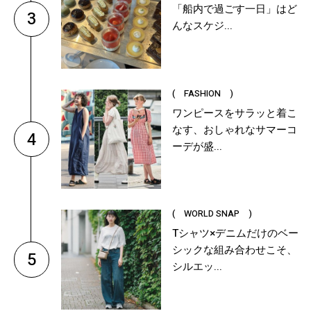
「船内で過ごす一日」はど
3
んなスケジ...
( FASHION )
ワンピースをサラッと着こ
なす、おしゃれなサマーコ
4
ーデが盛...
( WORLD SNAP )
Tシャツ×デニムだけのベー
シックな組み合わせこそ、
5
シルエッ...