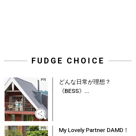
FUDGE CHOICE
どんな日常が理想？
《BESS》...
My Lovely Partner DAMD！