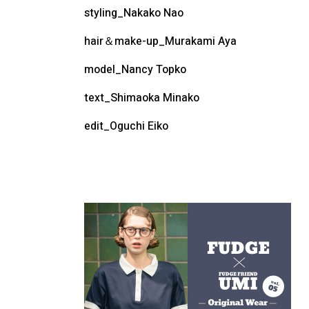
styling_Nakako Nao
hair＆make-up_Murakami Aya
model_Nancy Topko
text_Shimaoka Minako
edit_Oguchi Eiko