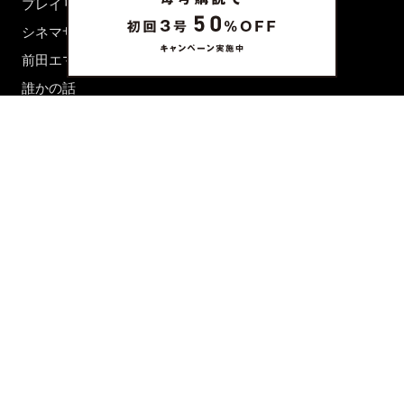
プレイリスト
シネマサロン
前田エマの東京ぐるり
誰かの話
FORTUNE
PRESENT & EVENT
MAGAZINE
姉妹誌一覧
FROM EDITORS
新規会員登録