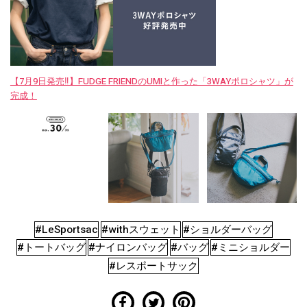
【7月9日発売‼︎】FUDGE FRIENDのUMIと作った「3WAYポロシャツ」が
完成！
#LeSportsac
#withスウェット
#ショルダーバッグ
#トートバッグ
#ナイロンバッグ
#バッグ
#ミニショルダー
#レスポートサック