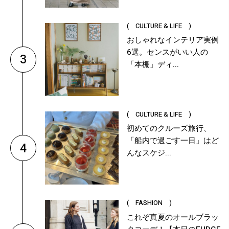
( CULTURE & LIFE )
おしゃれなインテリア実例
6選。センスがいい人の
3
「本棚」ディ...
( CULTURE & LIFE )
初めてのクルーズ旅行、
「船内で過ごす一日」はど
4
んなスケジ...
( FASHION )
これぞ真夏のオールブラッ