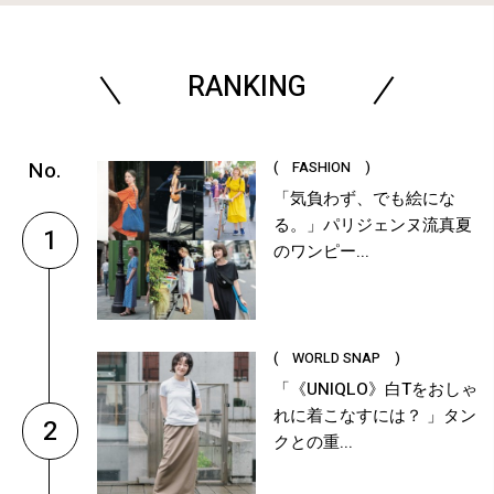
RANKING
( FASHION )
「気負わず、でも絵にな
る。」パリジェンヌ流真夏
1
のワンピー...
( WORLD SNAP )
「《UNIQLO》白Tをおしゃ
れに着こなすには？ 」タン
2
クとの重...