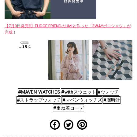
【7月9日発売‼︎】FUDGE FRIENDのUMIと作った「3WAYポロシャツ」が
完成！
#MAVEN WATCHES
#withスウェット
#ウォッチ
#ストラップウォッチ
#マベンウォッチズ
#腕時計
#重ね着コーデ